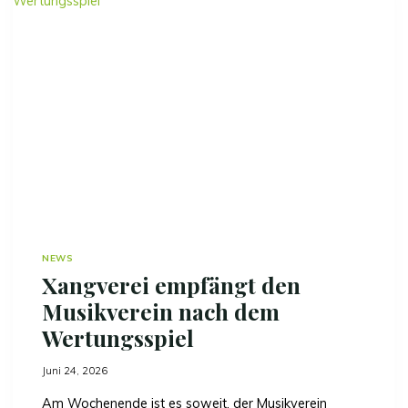
I
O
N
Z
U
S
E
N
S
A
T
I
O
N
NEWS
E
Xangverei empfängt den
L
L
Musikverein nach dem
E
Wertungsspiel
N
9
Juni 24, 2026
7
,
Am Wochenende ist es soweit, der Musikverein
7