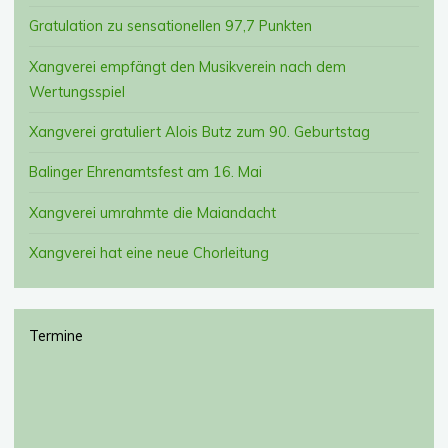
E
Gratulation zu sensationellen 97,7 Punkten
N
M
Xangverei empfängt den Musikverein nach dem
U
Wertungsspiel
S
I
Xangverei gratuliert Alois Butz zum 90. Geburtstag
K
V
Balinger Ehrenamtsfest am 16. Mai
E
R
Xangverei umrahmte die Maiandacht
E
I
Xangverei hat eine neue Chorleitung
N
N
A
C
Termine
H
D
E
M
W
E