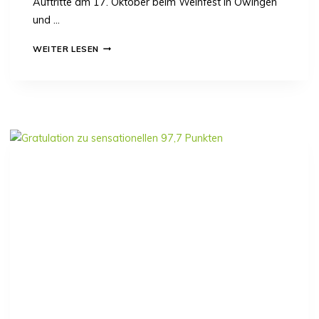
Auftritte am 17. Oktober beim Weinfest in Owingen
I
und …
N
G
T
WEITER LESEN
E
E
N
R
M
I
N
E
X
A
N
G
V
E
R
E
I