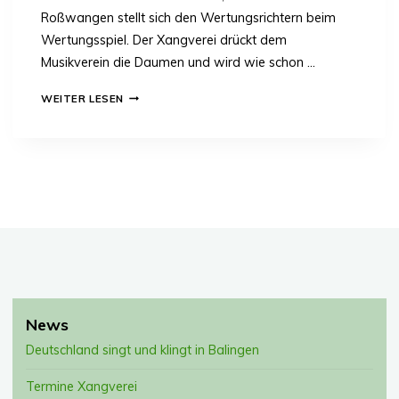
P
Roßwangen stellt sich den Wertungsrichtern beim
U
Wertungsspiel. Der Xangverei drückt dem
N
Musikverein die Daumen und wird wie schon …
K
T
X
WEITER LESEN
E
A
N
N
G
V
E
R
E
I
E
M
P
F
News
Ä
N
Deutschland singt und klingt in Balingen
G
T
Termine Xangverei
D