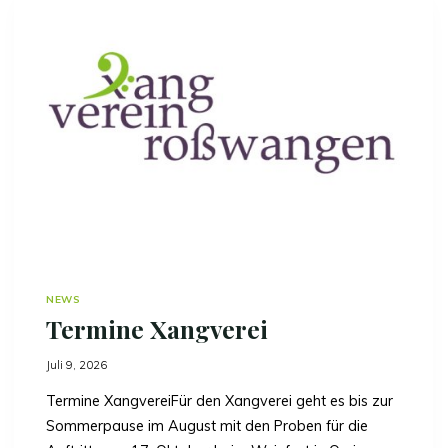
L
A
N
D
S
I
N
G
T
U
N
D
K
L
I
NEWS
N
Termine Xangverei
G
T
I
Juli 9, 2026
N
Termine XangvereiFür den Xangverei geht es bis zur
B
A
Sommerpause im August mit den Proben für die
L