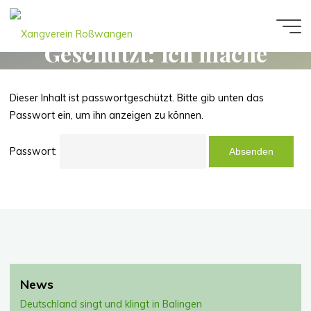
Zum
Inhalt
Xangverein
springen
Geschützt: Ich mache
Roßwangen
mit am Volkstrauertag
Dieser Inhalt ist passwortgeschützt. Bitte gib unten das
Passwort ein, um ihn anzeigen zu können.
Passwort:
News
Deutschland singt und klingt in Balingen