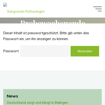
Zum
Inhalt
Geschützt:
Xangverein
springen
Roßwangen
Probewochenende
Samstag 10.05.2025
Dieser Inhalt ist passwortgeschützt. Bitte gib unten das
Passwort ein, um ihn anzeigen zu können.
Passwort:
News
Deutschland singt und klingt in Balingen