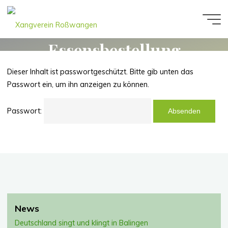
Zum
Inhalt
Geschützt:
Xangverein
springen
Roßwangen
Essensbestellung
Wochenendworkshop
Dieser Inhalt ist passwortgeschützt. Bitte gib unten das
Passwort ein, um ihn anzeigen zu können.
Passwort:
News
Deutschland singt und klingt in Balingen