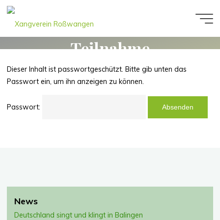
Zum
Inhalt
Geschützt: Liste
Xangverein
springen
Roßwangen
Teilnahme
Probenwochenende
Dieser Inhalt ist passwortgeschützt. Bitte gib unten das
Passwort ein, um ihn anzeigen zu können.
Passwort:
News
Deutschland singt und klingt in Balingen