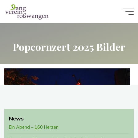
Zum
Inhalt
Xangverein
springen
Roßwangen
Popcornzert 2025 Bilder
News
Ein Abend – 160 Herzen