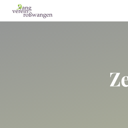
Zum
Inhalt
Xangverein
springen
Roßwangen
Ze