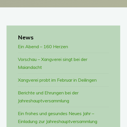
News
Ein Abend – 160 Herzen
Vorschau – Xangverei singt bei der
Maiandacht
Xangverei probt im Februar in Deilingen
Berichte und Ehrungen bei der
Jahreshauptversammlung
Ein frohes und gesundes Neues Jahr –
Einladung zur Jahreshauptversammlung