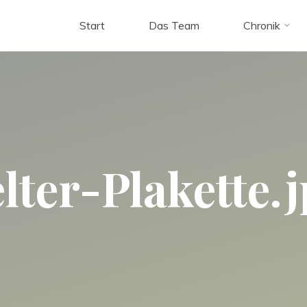
Start
Das Team
Chronik
lter-Plakette.