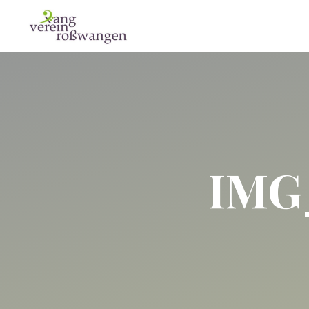
Zum
Inhalt
Xangverein
springen
Roßwangen
IMG