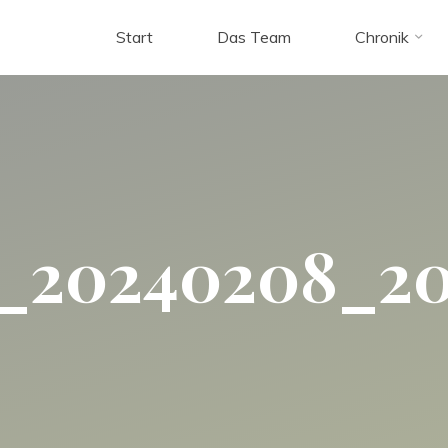
Start
Das Team
Chronik
_20240208_20