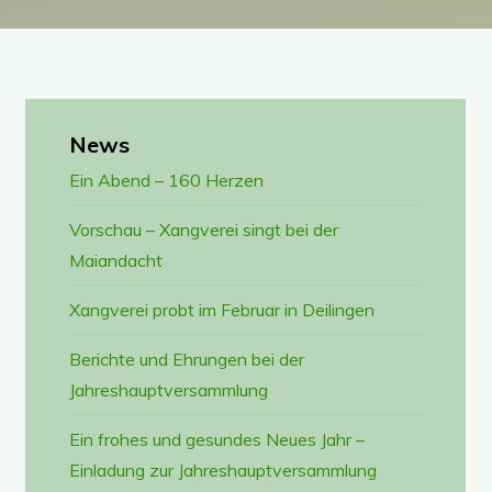
News
Ein Abend – 160 Herzen
Vorschau – Xangverei singt bei der
Maiandacht
Xangverei probt im Februar in Deilingen
Berichte und Ehrungen bei der
Jahreshauptversammlung
Ein frohes und gesundes Neues Jahr –
Einladung zur Jahreshauptversammlung